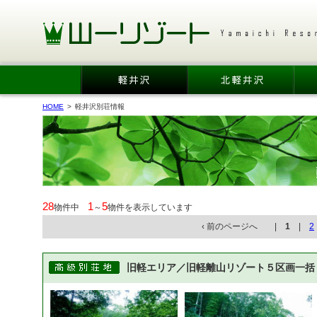
HOME
>
軽井沢別荘情報
28
1
5
物件中
～
物件を表示しています
‹ 前のページへ |
1
|
2
旧軽エリア／旧軽離山リゾート５区画一括