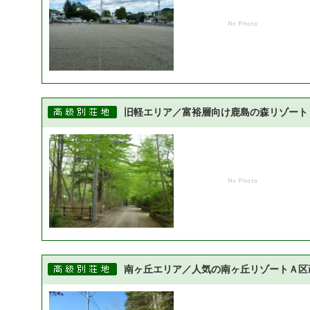
旧軽エリア／富裕層向け鹿島の森リゾート
南ヶ丘エリア／人気の南ヶ丘リゾートＡ区