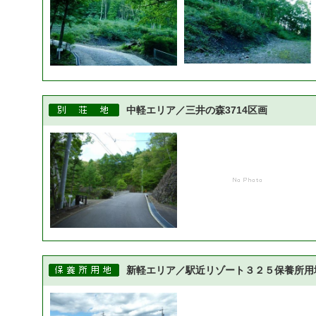
中軽エリア／三井の森3714区画
新軽エリア／駅近リゾート３２５保養所用