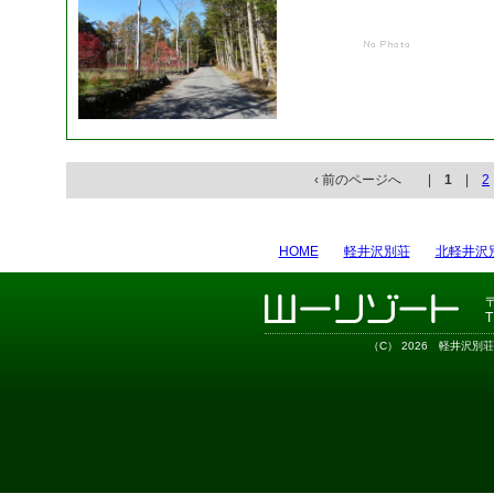
‹ 前のページへ |
1
|
2
HOME
軽井沢別荘
北軽井沢
T
（C） 2026
軽井沢別荘