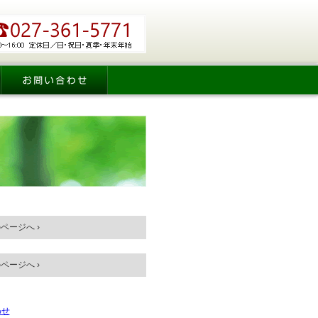
ージへ ›
ージへ ›
わせ