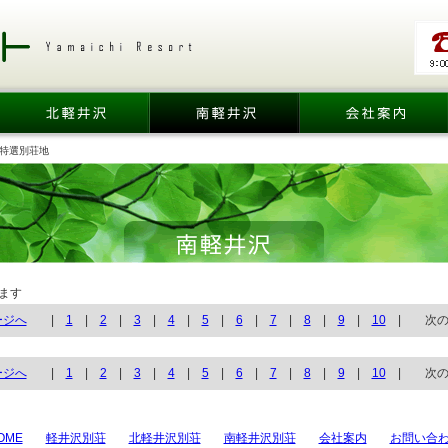
 特選別荘地
ます
ージへ
|
1
|
2
|
3
|
4
|
5
|
6
|
7
|
8
|
9
|
10
| 次のペ
ージへ
|
1
|
2
|
3
|
4
|
5
|
6
|
7
|
8
|
9
|
10
| 次のペ
OME
軽井沢別荘
北軽井沢別荘
南軽井沢別荘
会社案内
お問い合