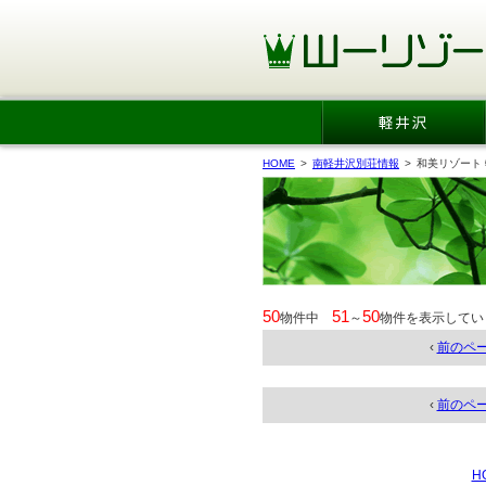
HOME
>
南軽井沢別荘情報
>
和美リゾート
50
51
50
物件中
～
物件を表示してい
‹
前のペ
‹
前のペ
H